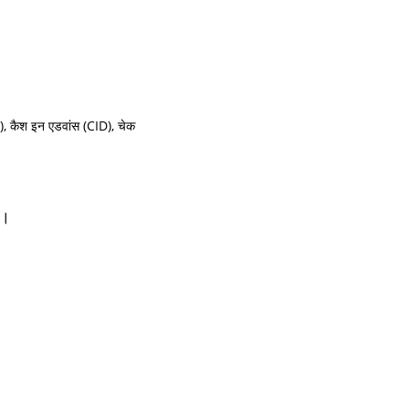
T), कैश इन एडवांस (CID), चेक
ै।