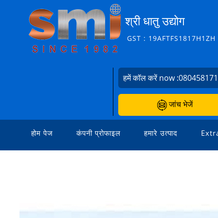
श्री धातु उद्योग
GST : 19AFTFS1817H1ZH
हमें कॉल करें now :
08045817
जांच भेजें
होम पेज
कंपनी प्रोफाइल
हमारे उत्पाद
Extr