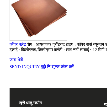
आयताकार
कॉपर बार्स
कॉपर फ्लैट
शेप :
प्रॉडक्ट टाइप :
न्यूनतम 
किलोग्राम/किलोग्राम
लाभ नहीं
12 मिमी 
इकाई :
वारंटी :
लम्बाई :
जांच भेजें
SEND INQUIRY
मुझे निःशुल्क कॉल करें
श्री धातु उद्योग
त